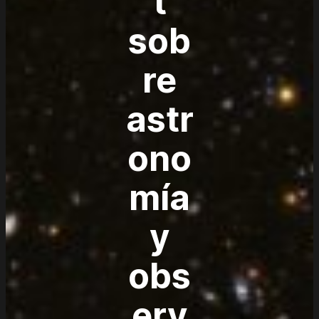
t
sob
re
astr
ono
mía
y
obs
erv