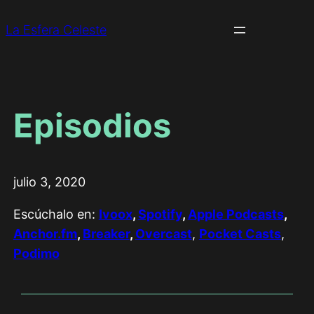
La Esfera Celeste
Episodios
julio 3, 2020
Escúchalo en:
Ivoox
,
Spotify
,
Apple Podcasts
,
Anchor.fm
,
Breaker
,
Overcast
,
Pocket Casts
,
Podimo