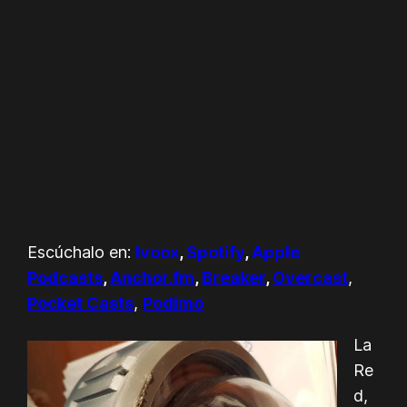
Escúchalo en:
Ivoox
,
Spotify
,
Apple
Podcasts
,
Anchor.fm
,
Breaker
,
Overcast
,
Pocket Casts
,
Podimo
La
Re
d,