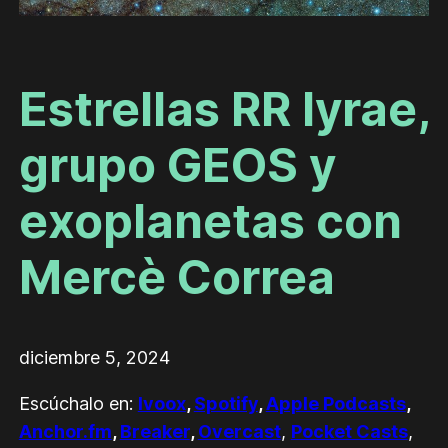
Estrellas RR lyrae,
grupo GEOS y
exoplanetas con
Mercè Correa
diciembre 5, 2024
Escúchalo en:
Ivoox
,
Spotify
,
Apple Podcasts
,
Anchor.fm
,
Breaker
,
Overcast
,
Pocket Casts
,