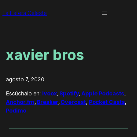
La Esfera Celeste
xavier bros
agosto 7, 2020
Escúchalo en:
Ivoox
,
Spotify
,
Apple Podcasts
,
Anchor.fm
,
Breaker
,
Overcast
,
Pocket Casts
,
Podimo