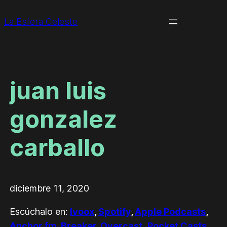
La Esfera Celeste
juan luis
gonzalez
carballo
diciembre 11, 2020
Escúchalo en:
Ivoox
,
Spotify
,
Apple Podcasts
,
Anchor.fm
,
Breaker
,
Overcast
,
Pocket Casts
,