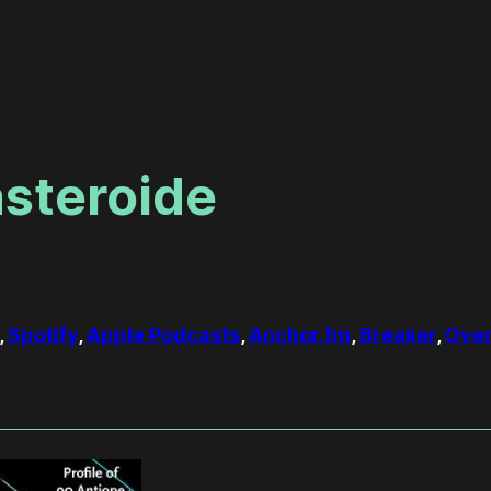
asteroide
,
Spotify
,
Apple Podcasts
,
Anchor.fm
,
Breaker
,
Over