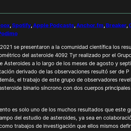
voox
,
Spotify
,
Apple Podcasts
,
Anchor.fm
,
Breaker
,
Podimo
2021 se presentaron a la comunidad científica los resu
ométrico del asteroide 4092 Tyr realizado por el Grup
 Asteroides a lo largo de los meses de agosto y sep
tación derivado de las observaciones resultó ser de P
demás, el trabajo de este grupo de observadores revel
asteroide binario síncrono con dos cuerpos principale
ento es solo uno de los muchos resultados que este g
campo del estudio de asteroides, ya sea en colaboraci
 como trabajos de investigación que ellos mismos defin