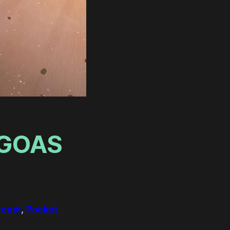
 GOAS
cast
,
Pocket