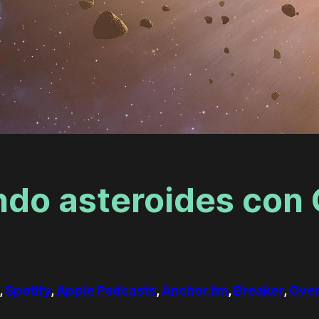
ando asteroides con
,
Spotify
,
Apple Podcasts
,
Anchor.fm
,
Breaker
,
Over