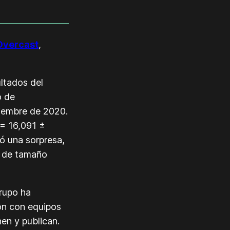
Overcast
,
ltados del
o de
tiembre de 2020.
 = 16,091 ±
ó una sorpresa,
s de tamaño
rupo ha
ón con equipos
en y publican.