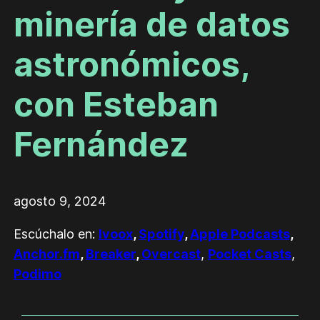
minería de datos
astronómicos,
con Esteban
Fernández
agosto 9, 2024
Escúchalo en:
Ivoox
,
Spotify
,
Apple Podcasts
,
Anchor.fm
,
Breaker
,
Overcast
,
Pocket Casts
,
Podimo